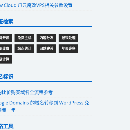
aw Cloud 爪云魔改VPS相关参数设置
签检索
码开源
免费主机
内容分发
报错处理
册续费
站点统计
网站建设
苹果设备
缘计算
名标识
询比价购买域名全流程参考
ogle Domains 的域名转移到 WordPress 免
续费一年
络工具