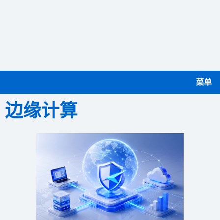
菜单
边缘计算