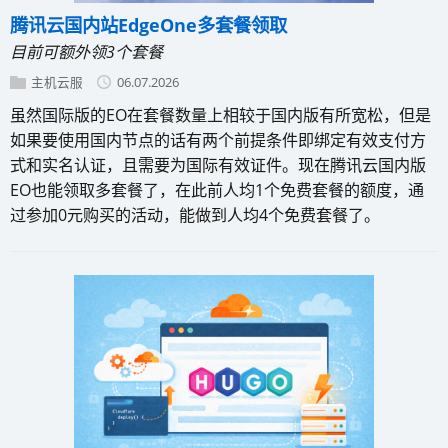
腾讯云国内站EdgeOne多套餐领取
目前可额外领3个套餐
主机云服
06.07.2026
虽然国际版的EO在套餐数量上相较于国内版有所宽松，但是
如果要使用国内节点的话有两个前提条件即绑定有效支付方
式和实名认证，且需要为国际有效证件。现在腾讯云国内版
EO也能领取多套餐了，在此前人均1个免费套餐的额度，通
过参加0元购买的活动，能做到人均4个免费套餐了。