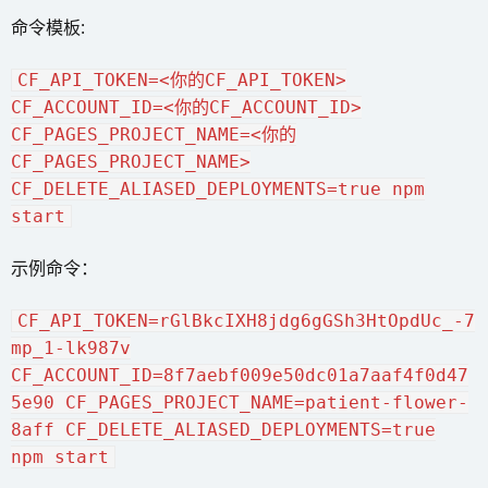
命令模板:
CF_API_TOKEN=<你的CF_API_TOKEN>
CF_ACCOUNT_ID=<你的CF_ACCOUNT_ID>
CF_PAGES_PROJECT_NAME=<你的
CF_PAGES_PROJECT_NAME>
CF_DELETE_ALIASED_DEPLOYMENTS=true npm
start
示例命令：
CF_API_TOKEN=rGlBkcIXH8jdg6gGSh3HtOpdUc_-7
mp_1-lk987v
CF_ACCOUNT_ID=8f7aebf009e50dc01a7aaf4f0d47
5e90 CF_PAGES_PROJECT_NAME=patient-flower-
8aff CF_DELETE_ALIASED_DEPLOYMENTS=true
npm start